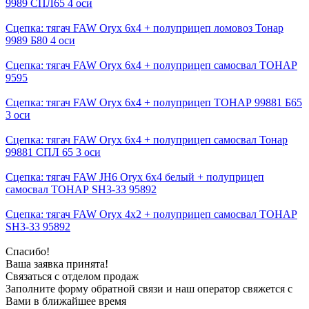
9989 СПЛ65 4 оси
Сцепка: тягач FAW Oryx 6х4 + полуприцеп ломовоз Тонар
9989 Б80 4 оси
Сцепка: тягач FAW Oryx 6х4 + полуприцеп самосвал ТОНАР
9595
Сцепка: тягач FAW Oryx 6х4 + полуприцеп ТОНАР 99881 Б65
3 оси
Сцепка: тягач FAW Oryx 6х4 + полуприцеп самосвал Тонар
99881 СПЛ 65 3 оси
Сцепка: тягач FAW JH6 Oryx 6х4 белый + полуприцеп
самосвал ТОНАР SH3-33 95892
Сцепка: тягач FAW Oryx 4х2 + полуприцеп самосвал ТОНАР
SH3-33 95892
Спасибо!
Ваша заявка принята!
Связаться с отделом продаж
Заполните форму обратной связи и наш оператор свяжется с
Вами в ближайшее время