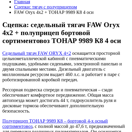
Главная
Сцепки: тягач с полуприцепом
FAW Oryx 4х2 + ТОНАР 9989 К8 4 оси
Сцепка: седельный тягач FAW Oryx
4х2 + полуприцеп бортовой
сортиментовоз ТОНАР 9989 К8 4 оси
Седельный тягач FAW ORYX 4×2
оснащается просторной
цельнометаллической кабиной с пневматическими
подушками, удобными сиденьями, электронной панелью и
двумя спальными местами. Дизельный двигатель с
миллионным ресурсом выдает 460 л.с. и работает в паре с
роботизированной коробкой передач.
Рессорная подвеска спереди и пневматическая – сзади
обеспечивает комфортное передвижение. Общая масса
автопоезда может достигать 44 т, гидроусилитель руля и
дисковые тормоза обеспечивают дополнительную
безопасность.
Полуприцеп ТОНАР 9989 К8 – бортовой 4-х осный
сортиментовоз
, с полной массой до 47,6 т, предназначенный
для перевозки различных пиломатериалов. Он оснащается